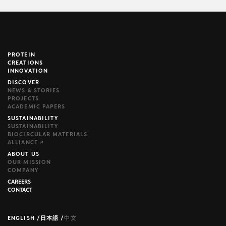
PROTEIN
brijr/components
CREATIONS
INNOVATION
DISCOVER
NEWS & STORIES
PROJECTS
ACADEMIC PAPERS
SUSTAINABILITY
SUSTAINABILITY
BIOCIRCULAR MATERIALS
ALLIANCE ↗
ABOUT US
OUR MISSION
COMPANY
CAREERS
CONTACT
ENGLISH
/
日本語
/
中文