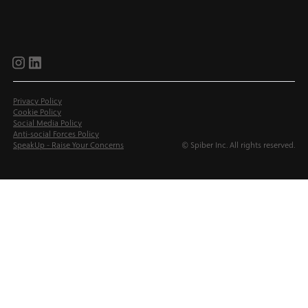
brijr/components
brijr/components
Privacy Policy
Cookie Policy
Social Media Policy
Anti-social Forces Policy
SpeakUp - Raise Your Concerns
© Spiber Inc. All rights reserved.