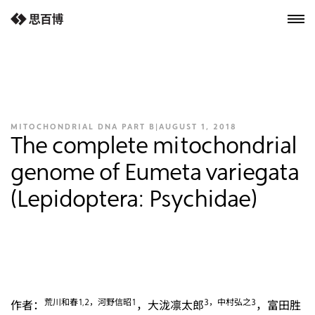
next-wp starter
MITOCHONDRIAL DNA PART B
|
AUGUST 1, 2018
The complete mitochondrial
genome of Eumeta variegata
(Lepidoptera: Psychidae)
荒川和春1,
2，河野信昭1
3
，中村弘之3
作者：
，大泷凛太郎
，富田胜