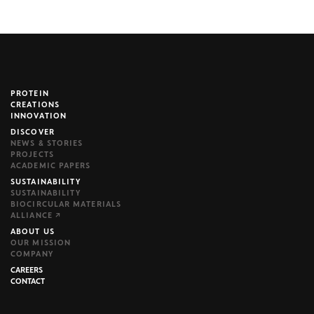
PROTEIN
brijr/components
CREATIONS
INNOVATION
DISCOVER
NEWS & STORIES
PROJECTS
ACADEMIC PAPERS
SUSTAINABILITY
SUSTAINABILITY
BIOCIRCULAR MATERIALS
ALLIANCE ↗
ABOUT US
OUR MISSION
COMPANY
CAREERS
CONTACT