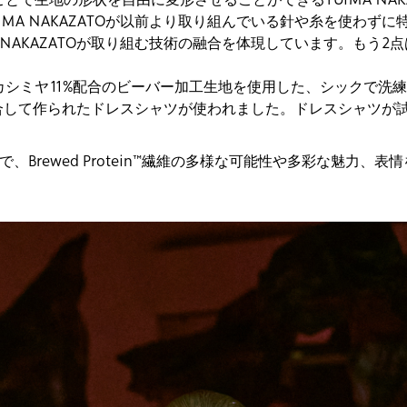
地の形状を自由に変形させることができるYUIMA NAKAZA
MA NAKAZATOが以前より取り組んでいる針や糸を使わずに
MA NAKAZATOが取り組む技術の融合を体現しています。もう2点
ール59%、カシミヤ11%配合のビーバー加工生地を使用した、シッ
トン85%を配合して作られたドレスシャツが使われました。ドレスシ
Brewed Protein™繊維の多様な可能性や多彩な魅力、