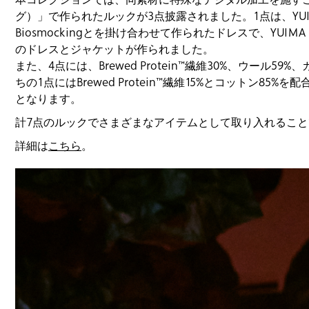
本コレクションでは、同素材に特殊なデジタル加工を施すことで生
グ）」で作られたルックが3点披露されました。1点は、YUI
Biosmockingとを掛け合わせて作られたドレスで、YUI
のドレスとジャケットが作られました。
また、4点には、Brewed Protein™繊維30%、ウ
ちの1点にはBrewed Protein™繊維15%とコッ
となります。
計7点のルックでさまざまなアイテムとして取り入れることで、
詳細は
こちら
。