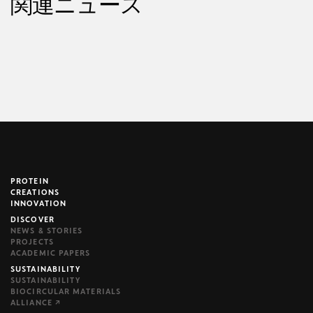
関連ニュース
PROTEIN
brijr/components
CREATIONS
INNOVATION
DISCOVER
NEWS & STORIES
PROJECTS
ACADEMIC PAPERS
SUSTAINABILITY
SUSTAINABILITY
BIOCIRCULAR MATERIALS
ALLIANCE ↗