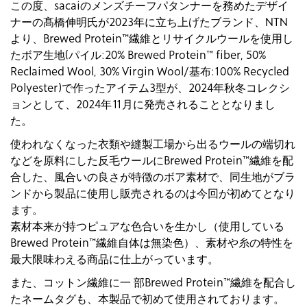
この度、sacaiのメンズチーフパタンナーを務めたデザイ
ナーの髙橋伸明氏が2023年に立ち上げたブランド、NTN
より、Brewed Protein™繊維とリサイクルウールを使用し
たボア生地(パイル:20% Brewed Protein™ fiber, 50%
Reclaimed Wool, 30% Virgin Wool/基布:100% Recycled
Polyester)で作ったアイテム3型が、2024年秋冬コレクシ
ョンとして、2024年11月に発売されることとなりまし
た。
使われなくなった衣類や縫製工場から出るウールの端切れ
などを原料にした反毛ウールにBrewed Protein™繊維を配
合した、風合いの良さが特徴のボア素材で、同生地がブラ
ンドから製品に使用し販売されるのは今回が初めてとなり
ます。
素材本来が持つピュアな色合いを生かし（使用している
Brewed Protein™繊維自体は無染色）、素材や糸の特性を
最大限味わえる商品に仕上がっています。
また、コットン繊維に一 部Brewed Protein™繊維を配合し
たネームタグも、本製品で初めて使用されております。