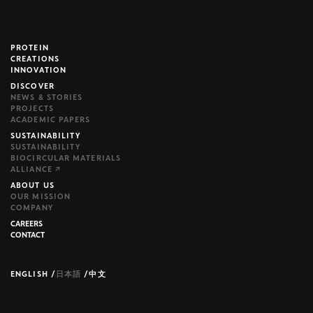
PROTEIN
brijr/components
CREATIONS
INNOVATION
DISCOVER
NEWS & STORIES
PROJECTS
ACADEMIC PAPERS
SUSTAINABILITY
SUSTAINABILITY
BIOCIRCULAR MATERIALS
ALLIANCE ↗
ABOUT US
OUR MISSION
COMPANY
CAREERS
CONTACT
ENGLISH
/
日本語
/
中文