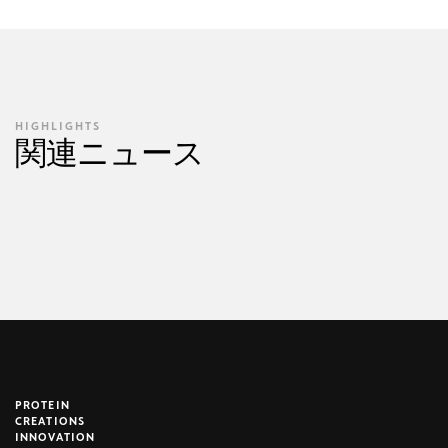
HIGHLIGHTS
関連ニュース
PROTEIN
brijr/components
CREATIONS
INNOVATION