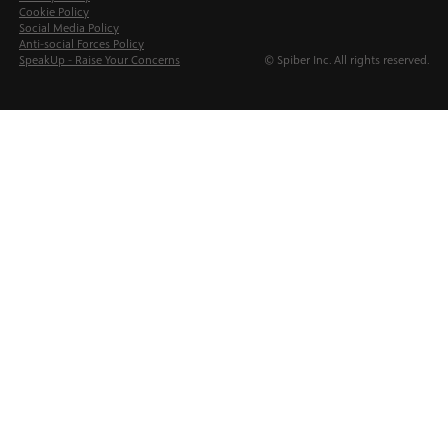
Cookie Policy
Social Media Policy
Anti-social Forces Policy
SpeakUp - Raise Your Concerns
© Spiber Inc. All rights reserved.