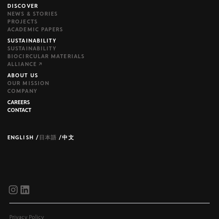
DISCOVER
NEWS & STORIES
PROJECTS
ACADEMIC PAPERS
SUSTAINABILITY
SUSTAINABILITY
BIOCIRCULAR MATERIALS
ALLIANCE ↗
ABOUT US
OUR MISSION
COMPANY
CAREERS
CONTACT
ENGLISH
/
日本語
/
中文
brijr/components
brijr/components
Privacy Policy