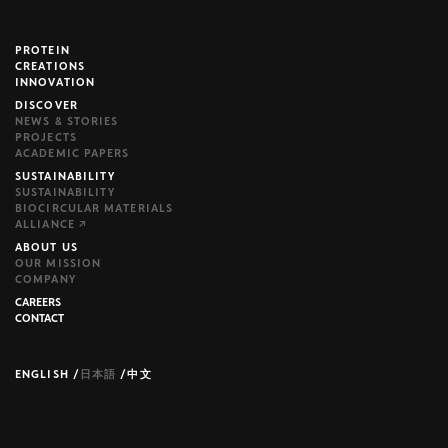
PROTEIN
brijr/components
CREATIONS
INNOVATION
DISCOVER
NEWS & STORIES
PROJECTS
ACADEMIC PAPERS
SUSTAINABILITY
SUSTAINABILITY
BIOCIRCULAR MATERIALS
ALLIANCE ↗
ABOUT US
OUR MISSION
COMPANY
CAREERS
CONTACT
ENGLISH
/
日本語
/
中文