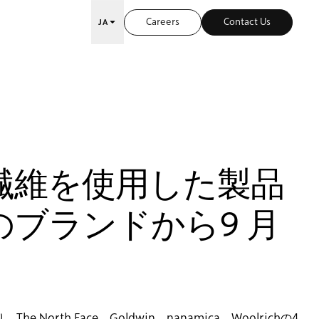
Careers
Contact Us
JA
™️ 繊維を使用した製品
つのブランドから9 月
th Face、Goldwin、nanamica、Woolrichの4