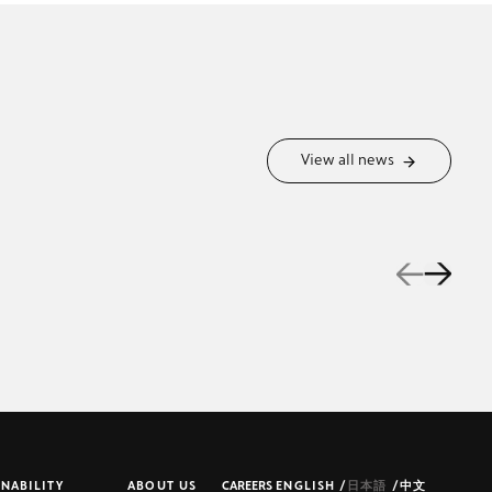
View all news
INABILITY
ABOUT US
CAREERS
ENGLISH
/
日本語
/
中文