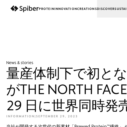
PROTEIN
INNOVATION
CREATIONS
DISCOVER
SUSTAI
next-wp starter
News & stories
量産体制下で初となるBr
がTHE NORTH 
29 日に世界同時発
INFORMATION
|
SEPTEMBER 29, 2023
当社が開発する次世代の新素材「Brewed Protein™繊維」 